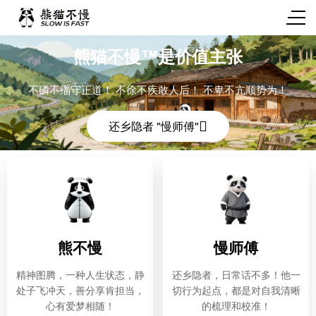
熊猫不慢 Slow Is Fast
熊猫不慢™是价值主张
不磷不缁守正道！ 不徐不疾敢人后！ 不卑不亢顺势为！
还乡隐者 "慢师傅"
熊不慢
慢师傅
精神图腾，一种人生状态，静
还乡隐者，日常话不多！他一
处子飞冲天，善分享肯担当，
切行为起点，都是对自我清晰
心有爱梦相随！
的梳理和校准！